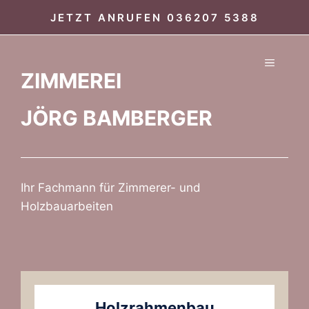
Zum
JETZT ANRUFEN
036207 5388
Inhalt
springen
MENÜ
ZIMMEREI
JÖRG BAMBERGER
Ihr Fachmann für Zimmerer- und
Holzbauarbeiten
Holzrahmenbau